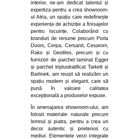
interior, ne-am dedicat talentul și
expertiza pentru a crea showroom-
ul Atria, un spațiu care redefinește
experiența de achiziție a finisajelor
pentru locuințe. Colaborând cu
branduri de renume precum Porta
Doors, Cerpa, Cersanit, Cesarom,
Rako și Geotiles, precum și cu
furnizori de parchet laminat Egger
și parchet triplustratificat Tarkett și
Barlinek, am reușit să realizăm un
spațiu modern și elegant, care să
pună în valoare calitatea
excepțională a produselor expuse.
În amenajarea showroom-ului, am
folosit materiale naturale precum
lemnul și piatra, pentru a crea un
decor autentic și prietenos cu
mediul. Elementele verzi integrate